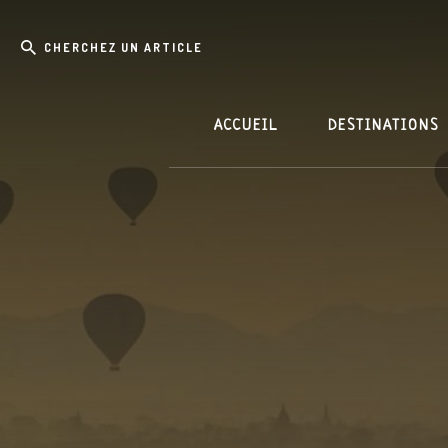
Skip
Passer
Cherchez
to
à
content
la
un
barre
article
latérale
principale
ACCUEIL
DESTINATIONS