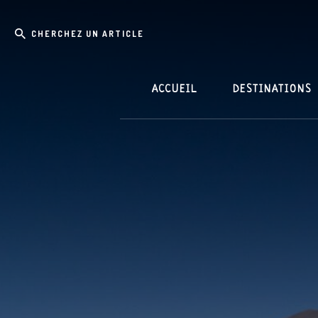
Skip
Passer
Cherchez
to
à
content
la
un
barre
article
latérale
principale
ACCUEIL
DESTINATIONS