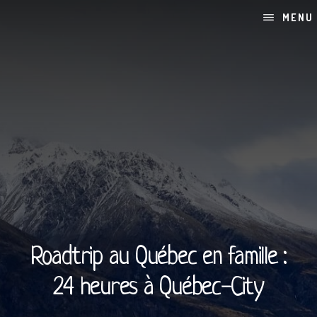
Skip
Passer
MENU
to
à
content
la
barre
latérale
principale
Roadtrip au Québec en famille :
24 heures à Québec-City