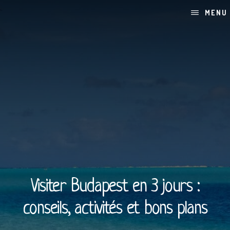
Skip
Passer
MENU
to
à
content
la
barre
latérale
principale
Visiter Budapest en 3 jours :
conseils, activités et bons plans