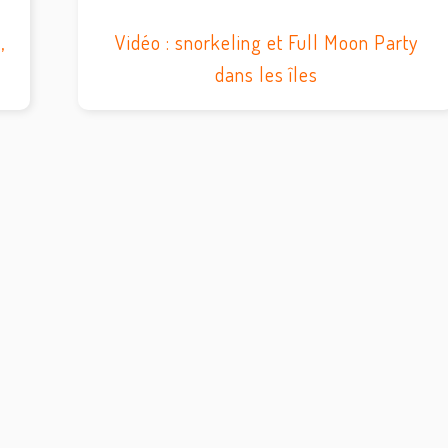
,
Vidéo : snorkeling et Full Moon Party
dans les îles