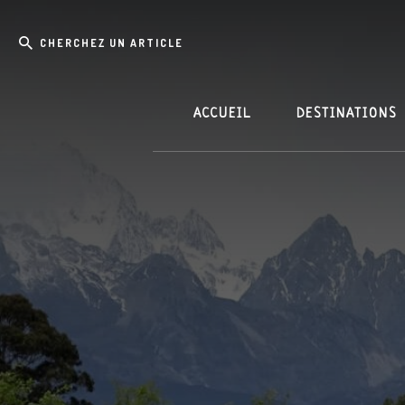
Skip
Passer
Cherchez
to
à
content
la
un
barre
article
latérale
principale
ACCUEIL
DESTINATIONS