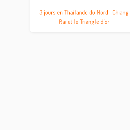
3 jours en Thaïlande du Nord : Chiang
Rai et le Triangle d’or