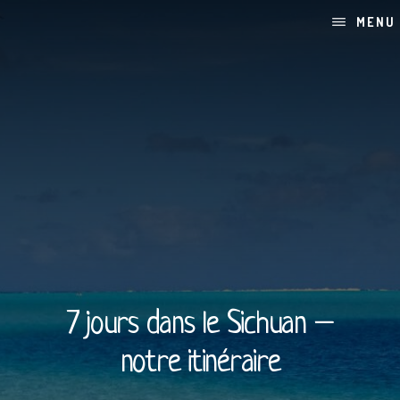
Skip
Passer
MENU
to
à
content
la
barre
latérale
principale
7 jours dans le Sichuan –
notre itinéraire