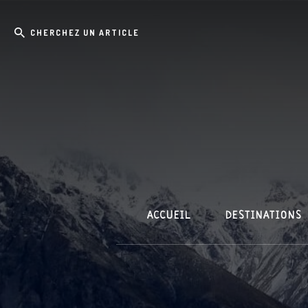
Skip
Passer
Cherchez
to
à
content
la
un
barre
article
latérale
principale
ACCUEIL
DESTINATIONS