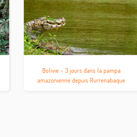
é
Bolivie – 3 jours dans la pampa
amazonienne depuis Rurrenabaque