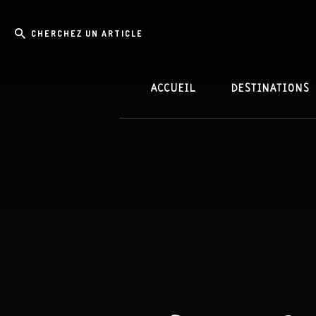
Skip
Passer
Cherchez
to
à
content
la
un
barre
article
latérale
principale
ACCUEIL
DESTINATIONS