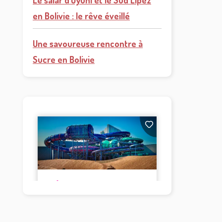
Le salar d’Uyuni et le Sud Lipez
en Bolivie : le rêve éveillé
Une savoureuse rencontre à
Sucre en Bolivie