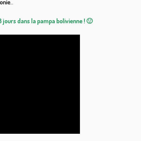
onie
...
3 jours dans la pampa bolivienne ! 🙂