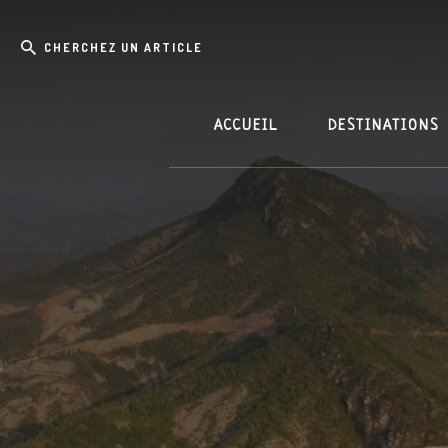
Skip
Passer
Cherchez
to
à
content
la
un
barre
article
latérale
principale
ACCUEIL
DESTINATIONS