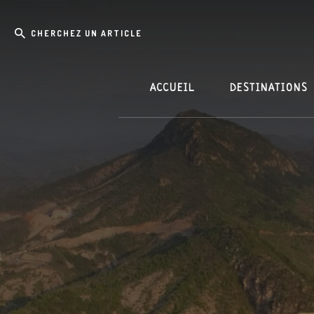
Skip
Passer
Cherchez
to
à
content
la
un
barre
article
latérale
principale
ACCUEIL
DESTINATIONS