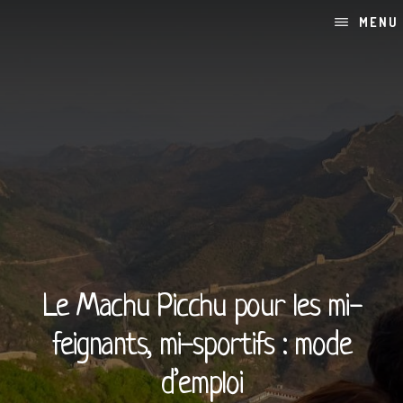
Skip
Passer
MENU
to
à
content
la
barre
latérale
principale
Le Machu Picchu pour les mi-
feignants, mi-sportifs : mode
d’emploi