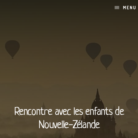
Skip
Passer
MENU
to
à
content
la
barre
latérale
principale
Rencontre avec les enfants de
Nouvelle-Zélande