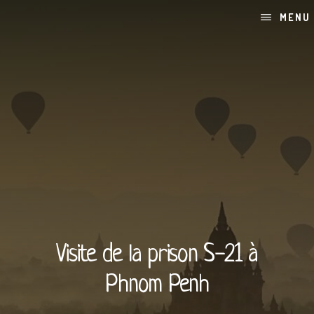
Skip
Passer
MENU
to
à
content
la
barre
latérale
principale
Visite de la prison S-21 à
Phnom Penh